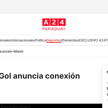
ionales
Internacionales
Política
Deportes
Efemérides
EXCLUSIVO A24
T
 Asunción–Miami
: Gol anuncia conexión