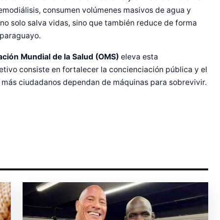
hemodiálisis, consumen volúmenes masivos de agua y
 no solo salva vidas, sino que también reduce de forma
r Shiro Company  
o paraguayo.
ción Mundial de la Salud (OMS)
eleva esta
jetivo consiste en fortalecer la concienciación pública y el
e más ciudadanos dependan de máquinas para sobrevivir.