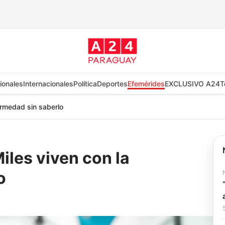
ionales
Internacionales
Política
Deportes
Efemérides
EXCLUSIVO A24
T
fermedad sin saberlo
Miles viven con la
o