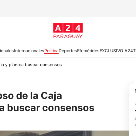
ionales
Internacionales
Política
Deportes
Efemérides
EXCLUSIVO A24
T
ria y plantea buscar consensos
so de la Caja
ea buscar consensos