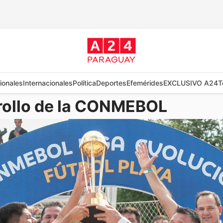
ionales
Internacionales
Política
Deportes
Efemérides
EXCLUSIVO A24
T
rrollo de la CONMEBOL