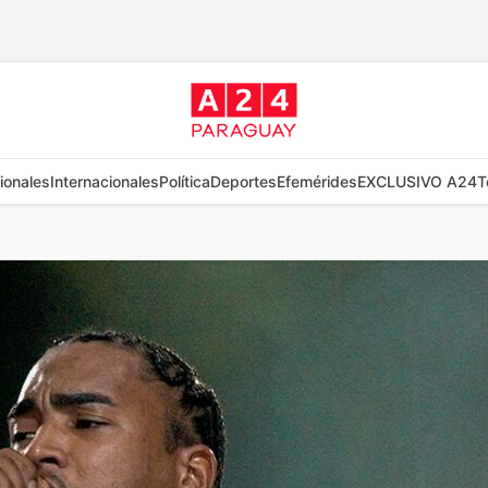
ionales
Internacionales
Política
Deportes
Efemérides
EXCLUSIVO A24
T