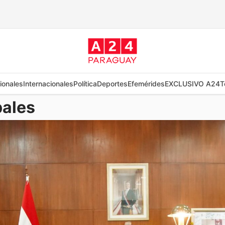
ionales
Internacionales
Política
Deportes
Efemérides
EXCLUSIVO A24
T
pales