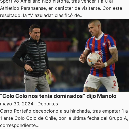
Sportivo Ameliano hizo historia, tras vencer 1 a 0 al
Athlético Paranaense, en carácter de visitante. Con este
resultado, la “V azulada” clasificó de…
“Colo Colo nos tenía dominados” dijo Manolo
mayo 30, 2024
· Deportes
Cerro Porteño decepcionó a su hinchada, tras empatar 1 a
1 ante Colo Colo de Chile, por la última fecha del Grupo A,
correspondiente…