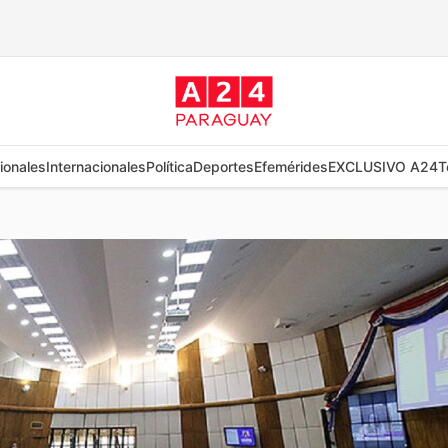
ionales
Internacionales
Política
Deportes
Efemérides
EXCLUSIVO A24
T