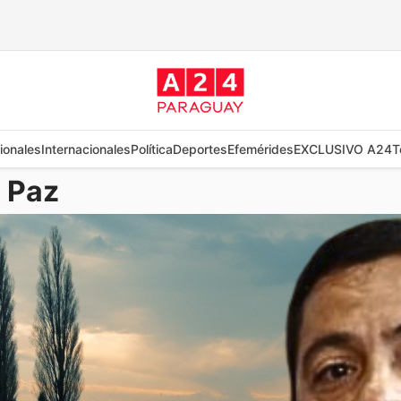
ionales
Internacionales
Política
Deportes
Efemérides
EXCLUSIVO A24
T
 Paz