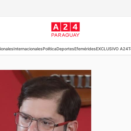
ionales
Internacionales
Política
Deportes
Efemérides
EXCLUSIVO A24
T