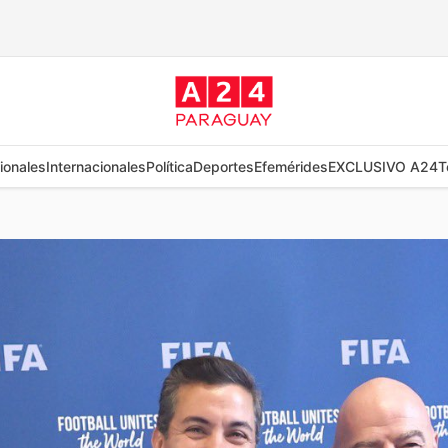
ionales
Internacionales
Política
Deportes
Efemérides
EXCLUSIVO A24
T