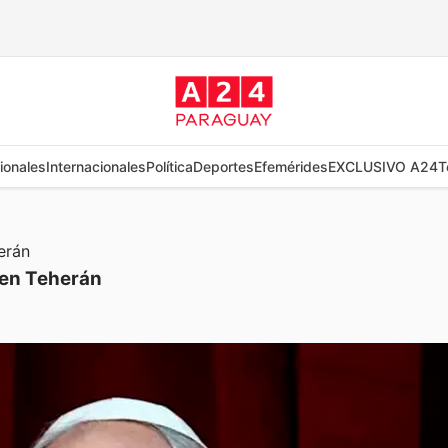
ionales
Internacionales
Política
Deportes
Efemérides
EXCLUSIVO A24
T
s en Teherán