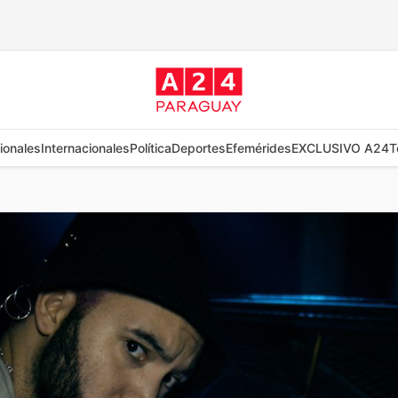
ionales
Internacionales
Política
Deportes
Efemérides
EXCLUSIVO A24
T