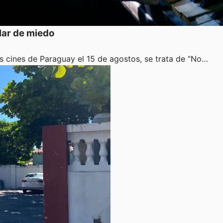
blar de miedo
s cines de Paraguay el 15 de agostos, se trata de “No…