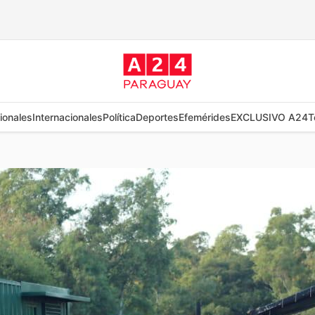
ionales
Internacionales
Política
Deportes
Efemérides
EXCLUSIVO A24
T