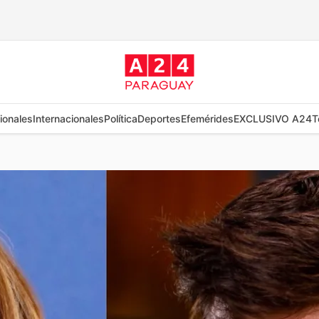
ionales
Internacionales
Política
Deportes
Efemérides
EXCLUSIVO A24
T