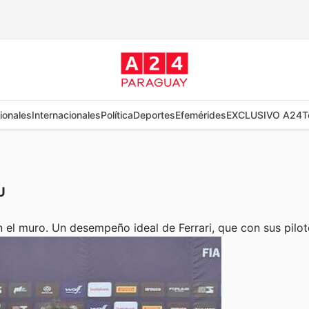
ionales
Internacionales
Política
Deportes
Efemérides
EXCLUSIVO A24
T
U
n el muro. Un desempeño ideal de Ferrari, que con sus pilo