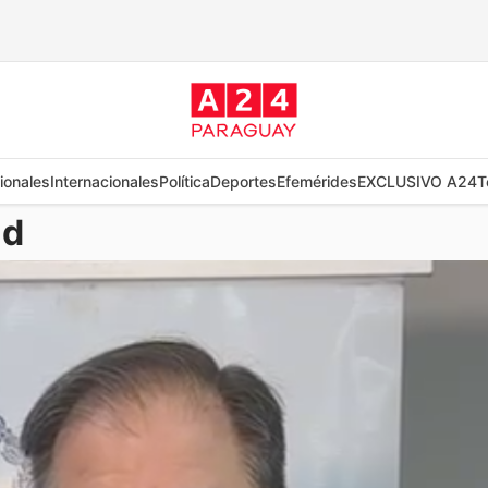
ionales
Internacionales
Política
Deportes
Efemérides
EXCLUSIVO A24
T
ad