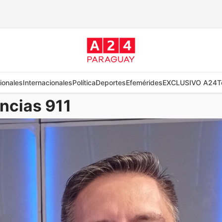
ionales
Internacionales
Política
Deportes
Efemérides
EXCLUSIVO A24
T
ncias 911