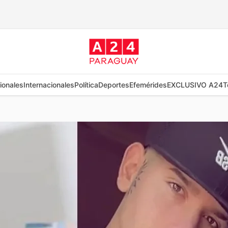
ionales
Internacionales
Política
Deportes
Efemérides
EXCLUSIVO A24
T