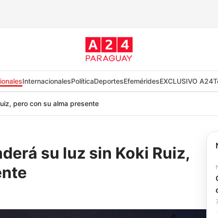
ionales
Internacionales
Política
Deportes
Efemérides
EXCLUSIVO A24
T
uiz, pero con su alma presente
erá su luz sin Koki Ruiz,
ente