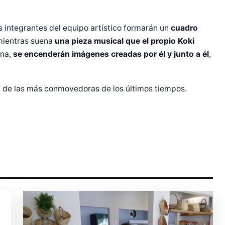
 integrantes del equipo artístico formarán un
cuadro
r Shiro Company  
 mientras suena
una pieza musical que el propio Koki
na,
se encenderán imágenes creadas por él y junto a él
,
a de las más conmovedoras de los últimos tiempos.