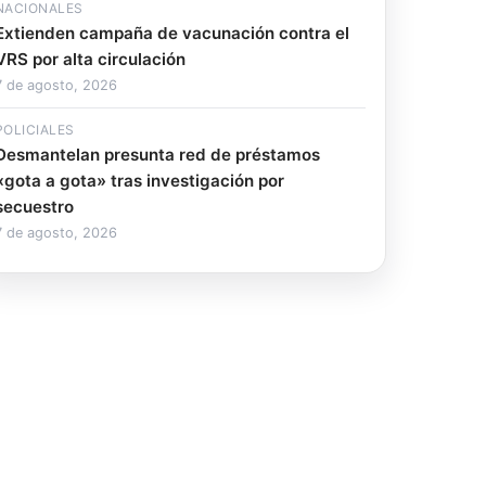
NACIONALES
Extienden campaña de vacunación contra el
VRS por alta circulación
7 de agosto, 2026
POLICIALES
Desmantelan presunta red de préstamos
«gota a gota» tras investigación por
secuestro
7 de agosto, 2026