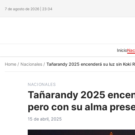
7 de agosto de 2026 | 23:34
Inicio
Nac
Home
/
Nacionales
/
Tañarandy 2025 encenderá su luz sin Koki R
NACIONALES
Tañarandy 2025 encend
pero con su alma pres
15 de abril, 2025