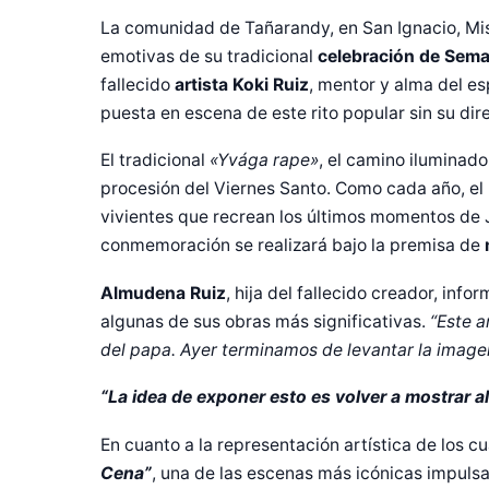
La comunidad de Tañarandy, en San Ignacio, Misi
emotivas de su tradicional
celebración de Sem
fallecido
artista Koki Ruiz
, mentor y alma del e
puesta en escena de este rito popular sin su dire
El tradicional
«Yvága rape»
, el camino iluminado 
procesión del Viernes Santo. Como cada año, el r
vivientes que recrean los últimos momentos de J
conmemoración se realizará bajo la premisa de
m
Almudena Ruiz
, hija del fallecido creador, inf
algunas de sus obras más significativas.
“Este a
del papa. Ayer terminamos de levantar la image
“La idea de exponer esto es volver a mostrar a
En cuanto a la representación artística de los c
Cena”
, una de las escenas más icónicas impulsa