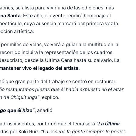
ones, se alista para vivir una de las ediciones más
ana Santa
. Este año, el evento rendirá homenaje al
spectáculo, cuya ausencia marcará por primera vez la
cción artística.
por miles de velas, volverá a guiar a la multitud en la
ecorrido incluirá la representación de los cuadros
esucristo, desde la Última Cena hasta su calvario. La
antener vivo el legado del artista.
ormó que gran parte del trabajo se centró en restaurar
ño restauramos piezas que él había expuesto en el altar
n de Chiquitunga”
, explicó.
lgo que él hizo”
, añadió
uadros vivientes, confirmó que el tema será
“La Última
das por Koki Ruiz.
“La escena la gente siempre le pedía”
,