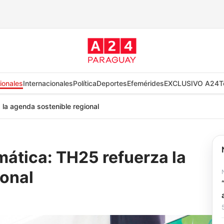
ionales
Internacionales
Política
Deportes
Efemérides
EXCLUSIVO A24
T
 la agenda sostenible regional
imática: TH25 refuerza la
ional