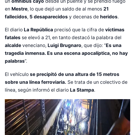
un
ómnibus cayó
desde un puente y se prendió fuego
en
Mestre
, lo que dejó un saldo de al menos
21
fallecidos
,
5 desaparecidos
y decenas de
heridos
.
El diario
La República
precisó que la cifra de
víctimas
fatales
se elevó a 21, en tanto destacó la palabra del
alcalde
veneciano,
Luigi Brugnaro
, que dijo: “
Es una
tragedia inmensa. Es una escena apocalíptica, no hay
palabras
”.
El vehículo
se precipitó de una altura de 15 metros
sobre una línea ferroviaria.
Se trata de un colectivo de
línea, según informó el diario
La Stampa
.