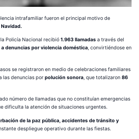
encia intrafamiliar fueron el principal motivo de
 Navidad.
a Policía Nacional recibió
1.963 llamadas
a través del
 a denuncias por violencia doméstica
, convirtiéndose en
 casos se registraron en medio de celebraciones familiares
 a las denuncias por
polución sonora
, que totalizaron
86
r Shiro Company  
evado número de llamadas que no constituían emergencias
que dificulta la atención de situaciones urgentes.
rbación de la paz pública, accidentes de tránsito y
nstante despliegue operativo durante las fiestas.