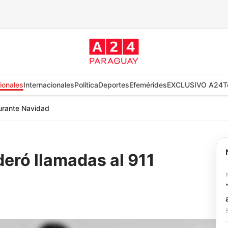
ionales
Internacionales
Política
Deportes
Efemérides
EXCLUSIVO A24
T
durante Navidad
deró llamadas al 911