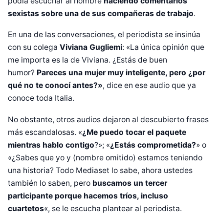
podía escuchar al hombre
haciendo comentarios
sexistas sobre una de sus compañeras de trabajo
.
En una de las conversaciones, el periodista se insinúa
con su colega
Viviana Gugliemi
: «La única opinión que
me importa es la de Viviana. ¿Estás de buen
humor?
Pareces una mujer muy inteligente, pero ¿por
qué no te conocí antes?»
, dice en ese audio que ya
conoce toda Italia.
No obstante, otros audios dejaron al descubierto frases
más escandalosas. «
¿Me puedo tocar el paquete
mientras hablo contigo
?»; «
¿Estás comprometida?
» o
«¿Sabes que yo y (nombre omitido) estamos teniendo
una historia? Todo Mediaset lo sabe, ahora ustedes
también lo saben, pero
buscamos un tercer
participante porque hacemos tríos, incluso
cuartetos
«, se le escucha plantear al periodista.