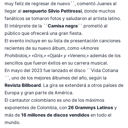
muy feliz de regresar de nuevo´´, comentó Juanes al
llegar al
aeropuerto Silvio Pettirossi
, donde muchos
fanáticos se tomaron fotos y saludaron al artista latino.
El intérprete de la ´´
Camisa negra
´´ prometió al
público que ofrecerá una gran fiesta.
El evento incluye en su lista de presentación canciones
recientes de su nuevo álbum, como «
Amores
Prohibidos,» «Gris,» «Ojalá» y «Veneno
,» además de los
sencillos que fueron éxitos en su carrera musical.
En mayo del 2023 fue lanzado el disco ´´Vida Cotiana
´´, uno de los mejores álbumes del año, según la
Revista Billboard
. La gira se extenderá a otros países de
Europa y gran parte de América.
Diseñado por Shiro Compa
El cantautor colombiano es uno de los máximos
exponentes de Colombia, con
26 Grammys Latinos
y
más de
16 millones de discos vendidos
en todo el
mundo.