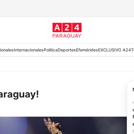
ionales
Internacionales
Política
Deportes
Efemérides
EXCLUSIVO A24
T
araguay!