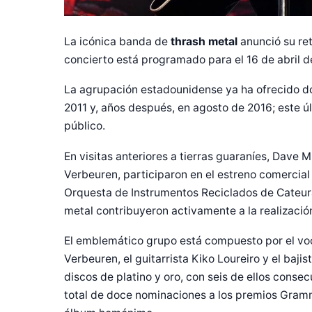
La icónica banda de
thrash metal
anunció su ret
concierto está programado para el 16 de abril d
La agrupación estadounidense ya ha ofrecido do
2011 y, años después, en agosto de 2016; este úl
público.
En visitas anteriores a tierras guaraníes, Dave Mu
Verbeuren, participaron en el estreno comercial
Orquesta de Instrumentos Reciclados de Cateura
metal contribuyeron activamente a la realización
El emblemático grupo está compuesto por el voca
Verbeuren, el guitarrista Kiko Loureiro y el ba
discos de platino y oro, con seis de ellos cons
Diseñado po
total de doce nominaciones a los premios Gramm