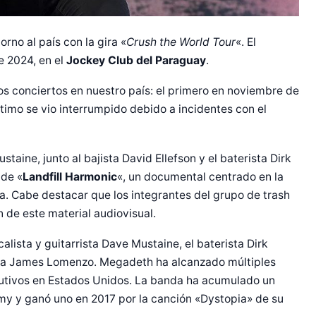
orno al país con la gira «
Crush the World Tour
«. El
e 2024, en el
Jockey Club del Paraguay
.
s conciertos en nuestro país: el primero en noviembre de
timo se vio interrumpido debido a incidentes con el
staine, junto al bajista David Ellefson y el baterista Dirk
 de «
Landfill Harmonic
«, un documental centrado en la
. Cabe destacar que los integrantes del grupo de trash
 de este material audiovisual.
lista y guitarrista Dave Mustaine, el baterista Dirk
jista James Lomenzo. Megadeth ha alcanzado múltiples
ecutivos en Estados Unidos. La banda ha acumulado un
r Shiro Company  
y y ganó uno en 2017 por la canción «Dystopia» de su