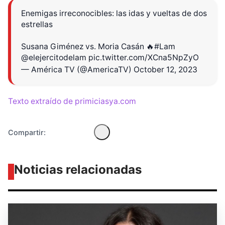
Enemigas irreconocibles: las idas y vueltas de dos
estrellas
Susana Giménez vs. Moria Casán 🔥
#Lam
Diseñado por Shiro Compa
@elejercitodelam
pic.twitter.com/XCna5NpZyO
— América TV (@AmericaTV)
October 12, 2023
Texto extraído de primiciasya.com
Compartir:
Noticias relacionadas