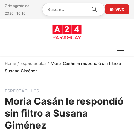
7 de agosto de
EN VIVO
2026 | 10:16
Home
/
Espectáculos
/
Moria Casán le respondió sin filtro a
Susana Giménez
ESPECTÁCULOS
Moria Casán le respondió
sin filtro a Susana
Giménez