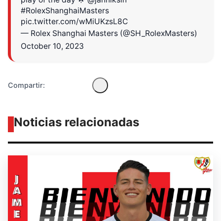
Diseñado por Shiro Compa
#RolexShanghaiMasters
pic.twitter.com/wMiUKzsL8C
— Rolex Shanghai Masters (@SH_RolexMasters)
October 10, 2023
Compartir:
Noticias relacionadas