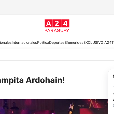
ionales
Internacionales
Política
Deportes
Efemérides
EXCLUSIVO A24
T
ampita Ardohain!