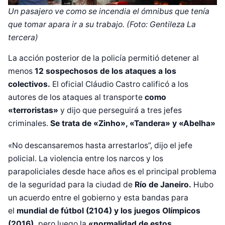
Un pasajero ve como se incendia el ómnibus que tenía
que tomar apara ir a su trabajo. (Foto: Gentileza La
tercera)
La acción posterior de la policía permitió detener al
menos
12 sospechosos de los ataques a los
colectivos.
El oficial Cláudio Castro calificó a los
autores de los ataques al transporte
como
«terroristas»
y dijo que perseguirá a tres jefes
criminales.
Se trata de «Zinho», «Tandera» y «Abelha»
«No descansaremos hasta arrestarlos”, dijo el jefe
policial. La violencia entre los narcos y los
parapoliciales desde hace años es el principal problema
de la seguridad para la ciudad de
Río de Janeiro.
Hubo
un acuerdo entre el gobierno y esta bandas para
el
mundial de fútbol (2104) y los juegos Olímpicos
Diseñado por Shiro Compa
(2016),
pero luego la
«normalidad de estos