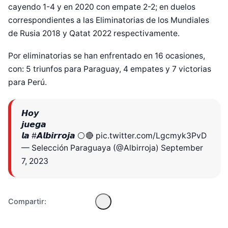
cayendo 1-4 y en 2020 con empate 2-2; en duelos
correspondientes a las Eliminatorias de los Mundiales
de Rusia 2018 y Qatat 2022 respectivamente.
Por eliminatorias se han enfrentado en 16 ocasiones,
con: 5 triunfos para Paraguay, 4 empates y 7 victorias
para Perú.
𝙃𝙤𝙮
Diseñado por Shiro Compa
𝙟𝙪𝙚𝙜𝙖
𝙡𝙖
#𝘼𝙡𝙗𝙞𝙧𝙧𝙤𝙟𝙖
⚪🔴
pic.twitter.com/Lgcmyk3PvD
— Selección Paraguaya (@Albirroja)
September
7, 2023
Compartir: